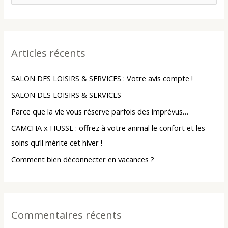
e
c
h
Articles récents
e
r
SALON DES LOISIRS & SERVICES : Votre avis compte !
c
SALON DES LOISIRS & SERVICES
h
Parce que la vie vous réserve parfois des imprévus…
e
r
CAMCHA x HUSSE : offrez à votre animal le confort et les
soins qu’il mérite cet hiver !
:
Comment bien déconnecter en vacances ?
Commentaires récents