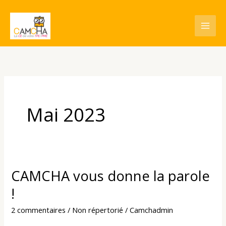
Aller
au
contenu
Mai 2023
CAMCHA vous donne la parole
CAMCHA
vous
!
donne
2 commentaires
/
Non répertorié
/
Camchadmin
la