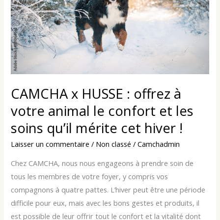
offrez
à
votre
animal
le
confort
et
CAMCHA x HUSSE : offrez à
les
votre animal le confort et les
soins
qu’il
soins qu’il mérite cet hiver !
mérite
Laisser un commentaire
/
Non classé
/
Camchadmin
cet
hiver
Chez CAMCHA, nous nous engageons à prendre soin de
!
tous les membres de votre foyer, y compris vos
compagnons à quatre pattes. L’hiver peut être une période
difficile pour eux, mais avec les bons gestes et produits, il
est possible de leur offrir tout le confort et la vitalité dont