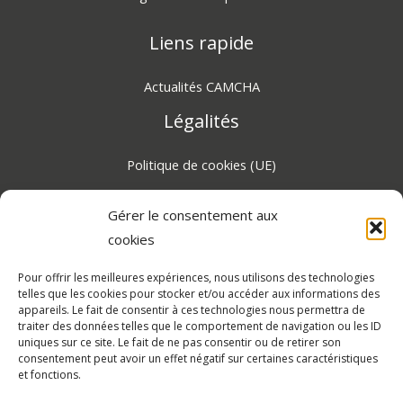
Liens rapide
Actualités CAMCHA
Légalités
Politique de cookies (UE)
Gérer le consentement aux
Certifié RGPD 2026, protection des données
cookies
personnelles
Pour offrir les meilleures expériences, nous utilisons des technologies
Dialoguons !
telles que les cookies pour stocker et/ou accéder aux informations des
appareils. Le fait de consentir à ces technologies nous permettra de
traiter des données telles que le comportement de navigation ou les ID
Retrouvez-nous sur les réseaux sociaux et partagez vos
uniques sur ce site. Le fait de ne pas consentir ou de retirer son
experiences avec CAMCHA.
consentement peut avoir un effet négatif sur certaines caractéristiques
et fonctions.