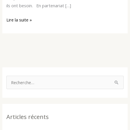
ils ont besoin. En partenariat […]
Lire la suite »
R
e
c
h
Articles récents
e
r