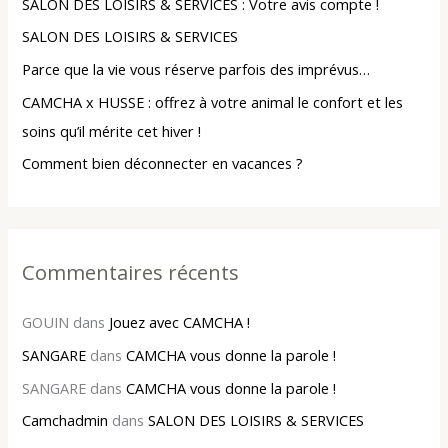
SALON DES LOISIRS & SERVICES : Votre avis compte !
c
SALON DES LOISIRS & SERVICES
h
Parce que la vie vous réserve parfois des imprévus…
e
r
CAMCHA x HUSSE : offrez à votre animal le confort et les
soins qu’il mérite cet hiver !
:
Comment bien déconnecter en vacances ?
Commentaires récents
GOUIN
dans
Jouez avec CAMCHA !
SANGARE
dans
CAMCHA vous donne la parole !
SANGARE
dans
CAMCHA vous donne la parole !
Camchadmin
dans
SALON DES LOISIRS & SERVICES