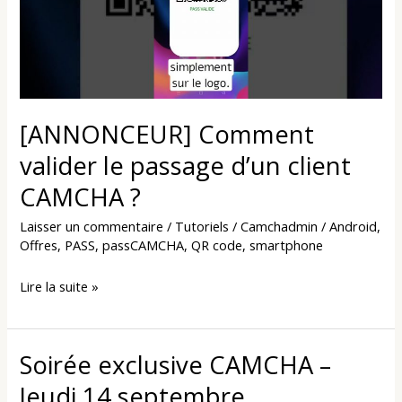
passage
d’un
client
CAMCHA
?
[ANNONCEUR] Comment
valider le passage d’un client
CAMCHA ?
Laisser un commentaire
/
Tutoriels
/
Camchadmin
/
Android
,
Offres
,
PASS
,
passCAMCHA
,
QR code
,
smartphone
Lire la suite »
Soirée exclusive CAMCHA –
Soirée
exclusive
Jeudi 14 septembre