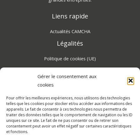
Liens rapide
Actualités CAMCHA
Légalités
Politique de cookies (UE)
Gérer le consentement aux
Certifié RGPD 2026, protection des données
cookies
personnelles
Pour offrir les meilleures expériences, nous utilisons des technologies
Dialoguons !
telles que les cookies pour stocker et/ou accéder aux informations des
appareils. Le fait de consentir à ces technologies nous permettra de
traiter des données telles que le comportement de navigation ou les ID
Retrouvez-nous sur les réseaux sociaux et partagez vos
uniques sur ce site. Le fait de ne pas consentir ou de retirer son
experiences avec CAMCHA.
consentement peut avoir un effet négatif sur certaines caractéristiques
et fonctions.