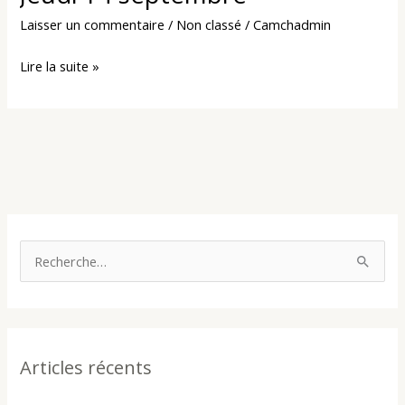
CAMCHA
Laisser un commentaire
/
Non classé
/
Camchadmin
–
Jeudi
Lire la suite »
14
septembre
R
e
c
h
Articles récents
e
r