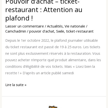
Pouvoir d’achat – ticket-
restaurant : Attention au
plafond !
Laisser un commentaire
/
Actualités
,
Vie nationale
/
Camchadmin
/
pouvoir d'achat
,
Swile
,
ticket-restaurant
Depuis le 1er octobre 2022, le plafond journalier utilisable
du ticket restaurant est passé de 19 à 25 euros. Les tickets
ne sont plus exclusivement réservés à la restauration. Vous
pouvez acheter n’importe quel produit alimentaire, dans les
conditions d’éligibilité de vos tickets. Mais « Lisez bien la
recette ! » D’après un article publié samedi
Lire la suite »
Les