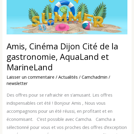
Cinéma
Dijon
Cité
de
la
gastronomie,
Amis, Cinéma Dijon Cité de la
AquaLand
gastronomie, AquaLand et
et
MarineLand
MarineLand
Laisser un commentaire
/
Actualités
/
Camchadmin
/
newsletter
Des offres pour se rafraichir en s’amusant. Les offres
indispensables cet été ! Bonjour Amis , Nous vous
accompagnons pour un été réussi, en profitant et en
économisant. C’est possible avec Camcha. Camcha a
sélectionné pour vous et vos proches des offres d’exception