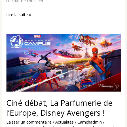
d’achat de tous ! En
Lire la suite »
Ciné
débat,
La
Parfumerie
de
l’Europe,
Disney
Avengers
!
Ciné débat, La Parfumerie de
l’Europe, Disney Avengers !
Laisser un commentaire
/
Actualités
/
Camchadmin
/