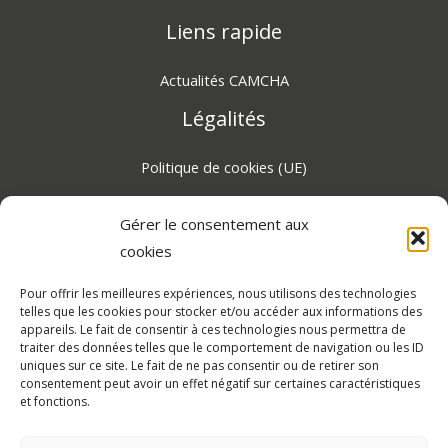
Liens rapide
Actualités CAMCHA
Légalités
Politique de cookies (UE)
Gérer le consentement aux
Certifié RGPD 2026, protection des données
cookies
personnelles
Pour offrir les meilleures expériences, nous utilisons des technologies
Dialoguons !
telles que les cookies pour stocker et/ou accéder aux informations des
appareils. Le fait de consentir à ces technologies nous permettra de
traiter des données telles que le comportement de navigation ou les ID
Retrouvez-nous sur les réseaux sociaux et partagez vos
uniques sur ce site. Le fait de ne pas consentir ou de retirer son
experiences avec CAMCHA.
consentement peut avoir un effet négatif sur certaines caractéristiques
et fonctions.