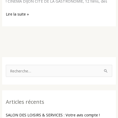
! CINÉMA DIJON CITÉ DE LA GASTRONOMIE, 12 films, des
Lire la suite »
R
e
c
h
Articles récents
e
r
SALON DES LOISIRS & SERVICES : Votre avis compte !
c