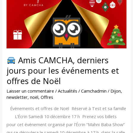
Amis
CAMCHA,
derniers
jours
pour
les
événements
et
Amis CAMCHA, derniers
offres
jours pour les événements et
de
offres de Noël
Noël
Laisser un commentaire
/
Actualités
/
Camchadmin
/
Dijon
,
newsletter
,
noël
,
Offres
­ ­ ­ Événements et offres de Noël ­ Réservé à Test et sa famille
­ ­ ­ ­ ­ ­ ­ L’Écrin Samedi 10 décembre 17 h ­ Prenez vos billets
pour cet événement organisé par l’Écrin “Mahni Baba Show”
qui se déroulera le samedi 10 décembre à 17 h, dans la salle