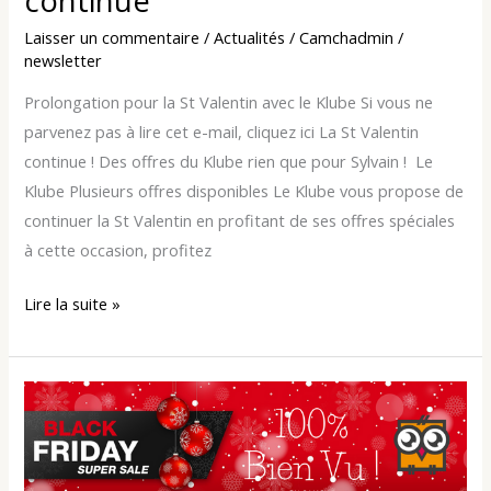
continue
La
Laisser un commentaire
/
Actualités
/
Camchadmin
/
St
newsletter
Valentin
Prolongation pour la St Valentin avec le Klube Si vous ne
continue
parvenez pas à lire cet e-mail, cliquez ici La St Valentin
continue ! Des offres du Klube rien que pour Sylvain ! Le
Klube Plusieurs offres disponibles Le Klube vous propose de
continuer la St Valentin en profitant de ses offres spéciales
à cette occasion, profitez
Lire la suite »
CAMCHAmi,
Encore
plus