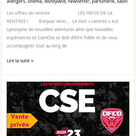
avengers
,
cinema
,
disneyland
,
newsletter
,
parfumerie
,
salon
Les offres de rentrée LES INFOS DE LA
RENTREE ! Bonjour Amis , Le mot « rentrée » est
synonyme de nouvelles aventures ainsi que nouvelles
expériences et CamCha se doit d’être fidèle et de vous
accompagner tout au long de
Lire la suite »
Abonnement
saison
2022-
2023
et
boutique
officielle