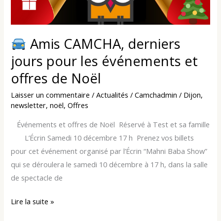
les
événements
et
Amis CAMCHA, derniers
offres
jours pour les événements et
de
offres de Noël
Noël
Laisser un commentaire
/
Actualités
/
Camchadmin
/
Dijon
,
newsletter
,
noël
,
Offres
­ ­ ­ Événements et offres de Noël ­ Réservé à Test et sa famille
­ ­ ­ ­ ­ ­ ­ L’Écrin Samedi 10 décembre 17 h ­ Prenez vos billets
pour cet événement organisé par l’Écrin “Mahni Baba Show”
qui se déroulera le samedi 10 décembre à 17 h, dans la salle
de spectacle de
Lire la suite »