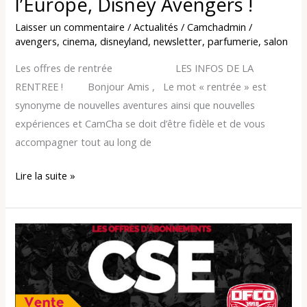
l’Europe, Disney Avengers !
Laisser un commentaire
/
Actualités
/
Camchadmin
/
avengers
,
cinema
,
disneyland
,
newsletter
,
parfumerie
,
salon
Les offres de rentrée LES INFOS DE LA
RENTREE ! Bonjour Amis , Le mot « rentrée » est
synonyme de nouvelles aventures ainsi que nouvelles
expériences et CamCha se doit d’être fidèle et de vous
accompagner tout au long de
Lire la suite »
Abonnement
saison
2022-
2023
et