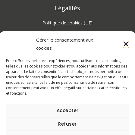
Légalités
Politique de cookies (UE)
Gérer le consentement aux
Certifié RGPD 2026, protection des données
cookies
personnelles
Pour offrir les meilleures expériences, nous utilisons des technologies
Dialoguons !
telles que les cookies pour stocker et/ou accéder aux informations des
appareils. Le fait de consentir à ces technologies nous permettra de
traiter des données telles que le comportement de navigation ou les ID
Retrouvez-nous sur les réseaux sociaux et partagez vos
uniques sur ce site. Le fait de ne pas consentir ou de retirer son
experiences avec CAMCHA.
consentement peut avoir un effet négatif sur certaines caractéristiques
et fonctions.
Accepter
Refuser
Copyright © 2026 La Vie CAMCHA