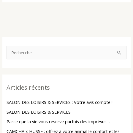
R
e
c
h
Articles récents
e
r
SALON DES LOISIRS & SERVICES : Votre avis compte !
c
SALON DES LOISIRS & SERVICES
h
Parce que la vie vous réserve parfois des imprévus…
e
r
CAMCHA x HUSSE : offrez à votre animal le confort et les