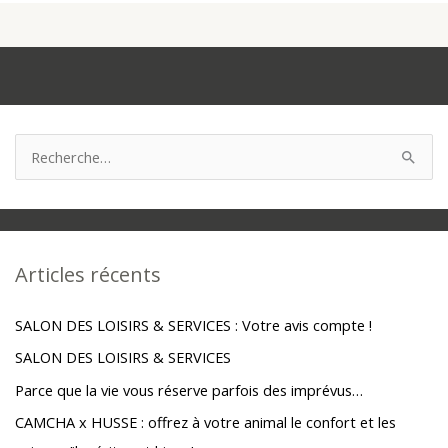
R
e
c
h
Articles récents
e
r
SALON DES LOISIRS & SERVICES : Votre avis compte !
c
SALON DES LOISIRS & SERVICES
h
Parce que la vie vous réserve parfois des imprévus…
e
r
CAMCHA x HUSSE : offrez à votre animal le confort et les