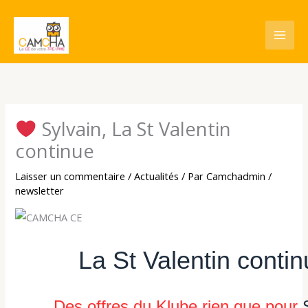
Aller
au
contenu
Sylvain, La St Valentin
continue
Laisser un commentaire
/
Actualités
/ Par
Camchadmin
/
newsletter
La St Valentin contin
Des offres du Klube rien que pour